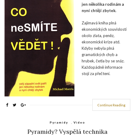
jen několika rodinám a
nyní chtějí zbytek.
Zajímavá kniha plná
ekonomických souvislostí
okolo zlata, peněz,
ekonomické krize atd.
Kdyby nebyla plná
gramatických chyb a
hrubek, četla by se snáz.
Každopádně informace
stojí za přečtení.
Continue Reading
Pyramidy
,
Video
Pyramidy? Vyspělá technika