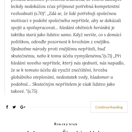
leckdy nedokážou včas přijmout potřebná kompetentní
rozhodnutí (s.70)“. „Zdá se, že lidé potřebují společnou
motivaci v podobě společného nepřítele, aby se dokázali
spojit a spolupracovat… hledání obětních beránků je
taktika stará jako lidstvo samo. Když nevíte, co s domácí
politikou, odveďte pozornost k hrozbám z vnějšku.
Sjednoťme národy proti vnějšímu nepříteli, buď
skutečnému, nebo k tomu účelu vymyšlenému.“(s.71) „Při
hledání nového nepřítele, který nás sjednotí, nás napadlo,
že se k tomuto účelu dá využít znečištění, hrozba
globálního oteplování, nedostatek vody, hladomor a
podobně… Skutečným nepřítelem je však lidstvo jako
takové. “(s.75)
Continue Reading
Římský klub