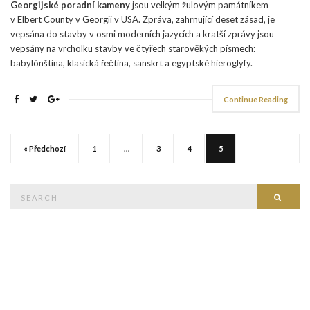
Georgijské poradní kameny
jsou velkým žulovým památníkem
v Elbert County v Georgii v USA. Zpráva, zahrnující deset zásad, je
vepsána do stavby v osmi moderních jazycích a kratší zprávy jsou
vepsány na vrcholku stavby ve čtyřech starověkých písmech:
babylónština, klasická řečtina, sanskrt a egyptské hieroglyfy.
Continue Reading
« Předchozí
1
…
3
4
5
Search
Searc
for: