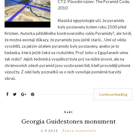
ČT2. Původní název: The Pyramid Code,
2010
Klasická egyptologie učí, že pyramidy
byly postaveny kolem roku 2500 před
Kristem. Autorka pětidílného kontroverzního cyklu Pyramidy?, ale tvrdí,
že možná existují důkazy, že pyramidy jsou ještě starší… Umí už věda
vysvětlit, za jakým účelem pyramidy byly postaveny, anebo je to
hádanka, která ještě čeká na rozluštění. Proč toho o Egypťanech víme
tak málo? Jejich technická vyspělost byla prý na nízké úrovni, ale na
chrámovních zdech pyramid jsou vyobrazeni lidí, kteři provádějí přesné
výpočty. Z celé řady poznatků se o nich vynořuje poměrně barvitý
obraz.
Continue Reading
Svět
Georgia Guidestones monument
2.9.2012
Žádné komentáře