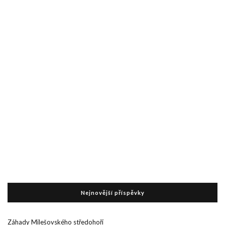
Nejnovější příspěvky
Záhady Milešovského středohoří