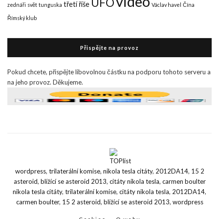
video
UFO
třetí říše
zednáři
svět
tunguska
Václav havel
Čína
Římský klub
Přispějte na provoz
Pokud chcete, přispějte libovolnou částku na podporu tohoto serveru a
na jeho provoz. Děkujeme.
wordpress
,
trilaterální komise
,
nikola tesla citáty
,
2012DA14
,
15 2
asteroid
,
blížící se asteroid 2013
,
citáty nikola tesla
,
carmen boulter
nikola tesla citáty
,
trilaterální komise
,
citáty nikola tesla
,
2012DA14
,
carmen boulter
,
15 2 asteroid
,
blížící se asteroid 2013
,
wordpress