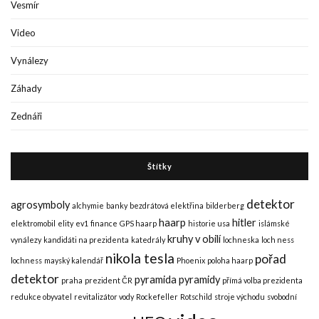
Vesmír
Video
Vynálezy
Záhady
Zednáři
Štítky
detektor
agrosymboly
alchymie
banky
bezdrátová elektřina
bilderberg
haarp
hitler
elektromobil
elity
ev1
finance
GPS haarp
historie usa
islámské
kruhy v obilí
vynálezy
kandidáti na prezidenta
katedrály
lochneska
loch ness
nikola tesla
pořad
lochness
mayský kalendář
Phoenix
poloha haarp
detektor
pyramida
pyramidy
praha
prezident ČR
přímá volba prezidenta
redukce obyvatel
revitalizátor vody
Rockefeller
Rotschild
stroje východu
svobodní